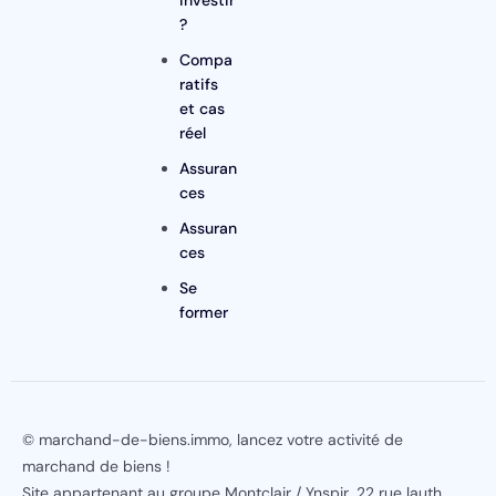
investir
?
Compa
ratifs
et cas
réel
Assuran
ces
Assuran
ces
Se
former
© marchand-de-biens.immo,
lancez votre activité de
marchand de biens
!
Site appartenant au groupe
Montclair
/ Ynspir, 22 rue lauth,