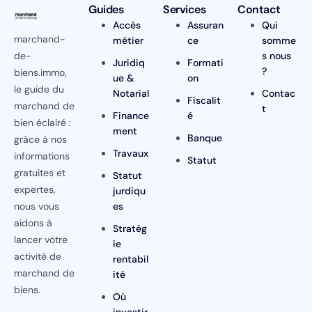
Guides
Services
Contact
Accès
Assuran
Qui
marchand-
métier
ce
somme
de-
s nous
Juridiq
Formati
?
biens.immo,
ue &
on
le guide du
Notarial
Contac
Fiscalit
marchand de
t
Finance
é
bien éclairé :
ment
Banque
grâce à nos
Travaux
informations
Statut
gratuites et
Statut
expertes,
jurdiqu
nous vous
es
aidons à
Stratég
lancer votre
ie
activité de
rentabil
marchand de
ité
biens.
Où