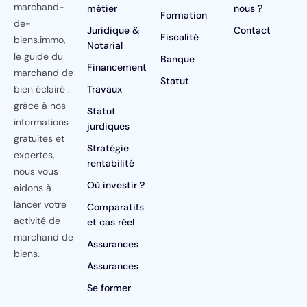
marchand-
métier
nous ?
Formation
de-
Juridique &
Contact
Fiscalité
biens.immo,
Notarial
le guide du
Banque
Financement
marchand de
Statut
bien éclairé :
Travaux
grâce à nos
Statut
informations
jurdiques
gratuites et
Stratégie
expertes,
rentabilité
nous vous
Où investir ?
aidons à
lancer votre
Comparatifs
activité de
et cas réel
marchand de
Assurances
biens.
Assurances
Se former