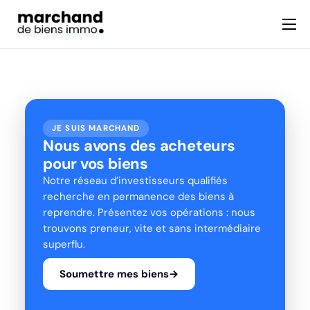
Services
Devenir marchand de biens
Guides
JE SUIS MARCHAND
Contact
Nous avons des acheteurs
pour vos biens
Notre réseau d’investisseurs qualifiés
recherche en permanence des biens à
reprendre. Présentez vos opérations : nous
trouvons preneur, vite et sans intermédiaire
superflu.
Soumettre mes biens
→